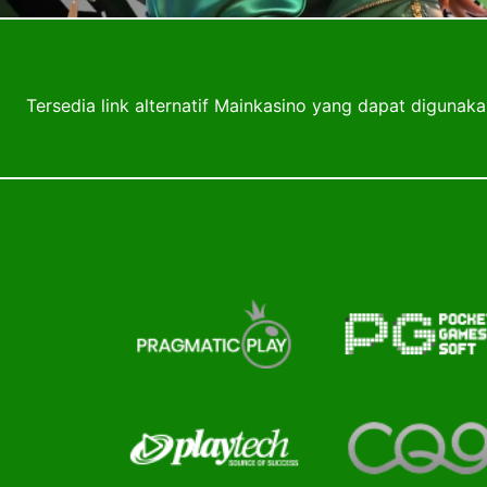
Tersedia link alternatif Mainkasino yang dapat digun