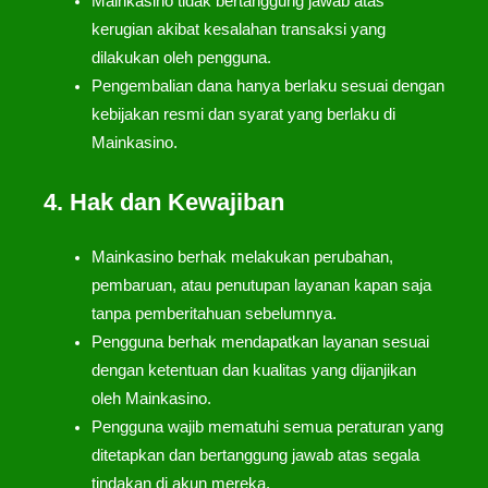
Mainkasino tidak bertanggung jawab atas
kerugian akibat kesalahan transaksi yang
dilakukan oleh pengguna.
Pengembalian dana hanya berlaku sesuai dengan
kebijakan resmi dan syarat yang berlaku di
Mainkasino.
4. Hak dan Kewajiban
Mainkasino berhak melakukan perubahan,
pembaruan, atau penutupan layanan kapan saja
tanpa pemberitahuan sebelumnya.
Pengguna berhak mendapatkan layanan sesuai
dengan ketentuan dan kualitas yang dijanjikan
oleh Mainkasino.
Pengguna wajib mematuhi semua peraturan yang
ditetapkan dan bertanggung jawab atas segala
tindakan di akun mereka.