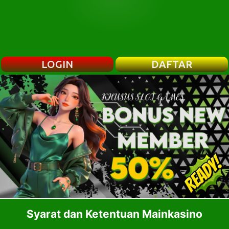
LOGIN
DAFTAR
Syarat dan Ketentuan Mainkasino